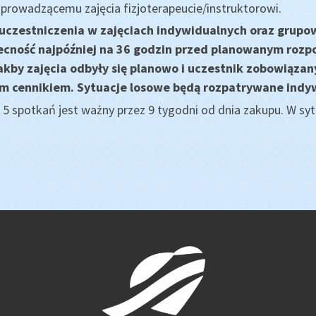
 prowadzącemu zajęcia fizjoterapeucie/instruktorowi.
uczestniczenia w zajęciach indywidualnych oraz grupo
becność najpóźniej na 36 godzin przed planowanym rozp
akby zajęcia odbyły się planowo i uczestnik zobowiązan
ym cennikiem. Sytuacje losowe będą rozpatrywane indy
a 5 spotkań jest ważny przez 9 tygodni od dnia zakupu. W s