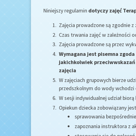
Niniejszy regulamin
dotyczy zajęć Tera
Zajęcia prowadzone są zgodnie z z
Czas trwania zajęć w zależności o
Zajęcia prowadzone są przez wykw
Wymagana jest pisemna zgoda r
jakichkolwiek przeciwwskazań 
zajęcia
W zajęciach grupowych bierze udz
przedszkolnym do wody wchodzi o
W sesji indywidualnej udział biorą
Opiekun dziecka zobowiązany jest
sprawowania bezpośredniej
zapoznania instruktora z 
stosowania się do poleceń