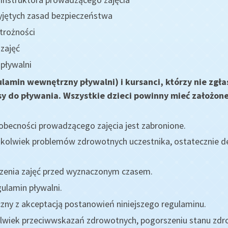
zyjętych zasad bezpieczeństwa
trożności
 zajęć
pływalni
gulamin wewnętrzny pływalni) i kursanci, którzy nie zgła
 do pływania. Wszystkie dzieci powinny mieć założone 
becności prowadzącego zajęcia jest zabronione.
chkolwiek problemów zdrowotnych uczestnika, ostatecznie d
enia zajęć przed wyznaczonym czasem.
ulamin pływalni.
czny z akceptacją postanowień niniejszego regulaminu.
lwiek przeciwwskazań zdrowotnych, pogorszeniu stanu zdrow