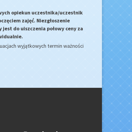
wych opiekun uczestnika/uczestnik
oczęciem zajęć.
Niezgłoszenie
y jest do uiszczenia połowy ceny za
widualnie.
ytuacjach wyjątkowych termin ważności