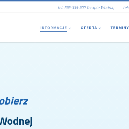
tel: 695-335-900 Terapia Wodna; tel: 
INFORMACJE
OFERTA
TERMINY
obierz
 Wodnej