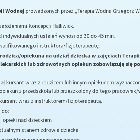
pii Wodnej
prowadzonych przez „Terapia Wodna Grzegorz Wę
ałożeniami Koncepcji Halliwick.
d indywidualnych ustaleń wynosi od 30 do 45 min.
alifikowanego instruktora/fizjoterapeutę.
odzica/opiekuna na udział dziecka w zajęciach Terapi
lekarskich lub zdrowotnych opiekun zobowiązuję się 
iał kursant wraz z rodzicem lub innym opiekunem wyznaczon
piekun z przedszkola lub przeszkolony do tego pracownik/w
 kursant wraz z instruktorem/fizjoterapeutą.
 do:
 opieki nad dzieckiem
aktualnym stanem zdrowia dziecka
 instruktora prowadzącego zajęcia