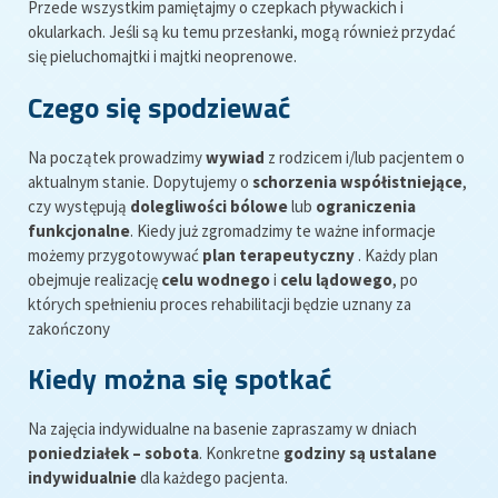
Przede wszystkim pamiętajmy o czepkach pływackich i
okularkach. Jeśli są ku temu przesłanki, mogą również przydać
się pieluchomajtki i majtki neoprenowe.
Czego się spodziewać
Na początek prowadzimy
wywiad
z rodzicem i/lub pacjentem o
aktualnym stanie. Dopytujemy o
schorzenia współistniejące
,
czy występują
dolegliwości bólowe
lub
ograniczenia
funkcjonalne
. Kiedy już zgromadzimy te ważne informacje
możemy przygotowywać
plan terapeutyczny
. Każdy plan
obejmuje realizację
celu wodnego
i
celu lądowego
, po
których spełnieniu proces rehabilitacji będzie uznany za
zakończony
Kiedy można się spotkać
Na zajęcia indywidualne na basenie zapraszamy w dniach
poniedziałek – sobota
. Konkretne
godziny są ustalane
indywidualnie
dla każdego pacjenta.