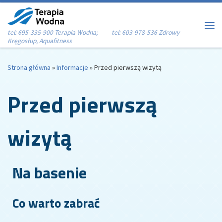
Przejdź do treści
tel: 695-335-900 Terapia Wodna; tel: 603-978-536 Zdrowy
Me
Kręgosłup, Aquafitness
Strona główna
»
Informacje
»
Przed pierwszą wizytą
Przed pierwszą
wizytą
Na basenie
Co warto zabrać