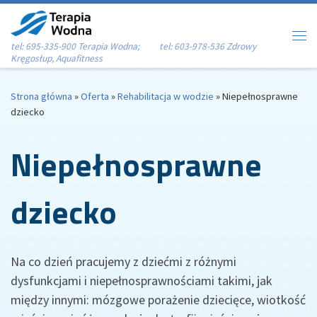
Przejdź do treści
tel: 695-335-900 Terapia Wodna; tel: 603-978-536 Zdrowy
Me
Kręgosłup, Aquafitness
Strona główna
»
Oferta
»
Rehabilitacja w wodzie
»
Niepełnosprawne
dziecko
Niepełnosprawne
dziecko
Na co dzień pracujemy z dziećmi z różnymi
dysfunkcjami i niepełnosprawnościami takimi, jak
między innymi: mózgowe porażenie dziecięce, wiotkość