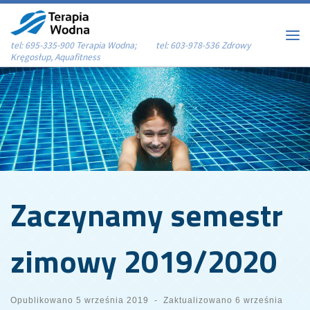
Przejdź do treści
tel: 695-335-900 Terapia Wodna; tel: 603-978-536 Zdrowy
Me
Kręgosłup, Aquafitness
Zaczynamy semestr
zimowy 2019/2020
Opublikowano
5 września 2019
-
Zaktualizowano
6 września