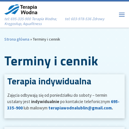
Przejdź do treści
tel: 695-335-900 Terapia Wodna; tel: 603-978-536 Zdrowy
Me
Kręgosłup, Aquafitness
Strona główna
»
Terminy i cennik
Terminy i cennik
Terapia indywidualna
Zajęcia odbywają się od poniedziałku do soboty – termin
ustalany jest
indywidualnie
po kontakcie telefonicznym
695-
335-900
lub mailowym
terapiawodnalublin@gmail.com
.