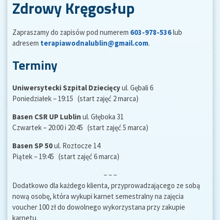
Zdrowy Kręgosłup
Zapraszamy do zapisów pod numerem
603-978-536
lub
adresem
terapiawodnalublin@gmail.com
.
Terminy
Uniwersytecki Szpital Dziecięcy
ul. Gębali 6
Poniedziałek – 19:15 (start zajęć 2 marca)
Basen CSR UP Lublin
ul. Głęboka 31
Czwartek – 20:00 i 20:45 (start zajęć 5 marca)
Basen SP 50
ul. Roztocze 14
Piątek – 19:45 (start zajęć 6 marca)
– – –
Dodatkowo dla każdego klienta, przyprowadzającego ze sobą
nową osobę, która wykupi karnet semestralny na zajęcia
voucher 100 zł do dowolnego wykorzystana przy zakupie
karnetu.